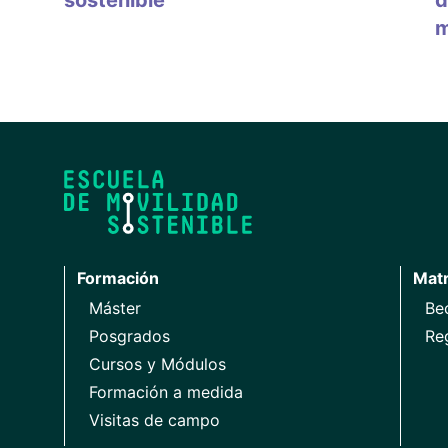
sostenible
d
m
Formación
Matr
Máster
Be
Posgrados
Re
Cursos y Módulos
Formación a medida
Visitas de campo