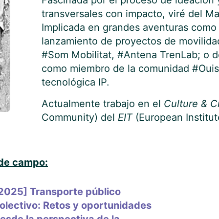
Fascinada por el proceso de ideación
transversales con impacto, viré del Ma
Implicada en grandes aventuras como 
lanzamiento de proyectos de movilid
#Som Mobilitat, #Antena TrenLab; o 
como miembro de la comunidad #Ouish
tecnológica IP.
Actualmente trabajo en el
Culture & Cr
Community) del
EIT
(European Institut
 de campo:
2025] Transporte público
olectivo: Retos y oportunidades