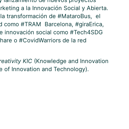
 y lanzamiento de nuevos proyectos
rketing a la Innovación Social y Abierta.
la transformación de #MataroBus, el
ad como #TRAM Barcelona, #giraErica,
de innovación social como #Tech4SDG
are o #CovidWarriors de la red
eativity KIC
(Knowledge and Innovation
e of Innovation and Technology).